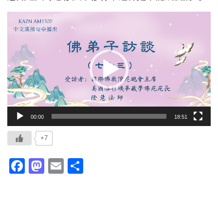
视
频
播
放
器
00:00
18:51
+7
Facebook
Mastodon
Email
分
享