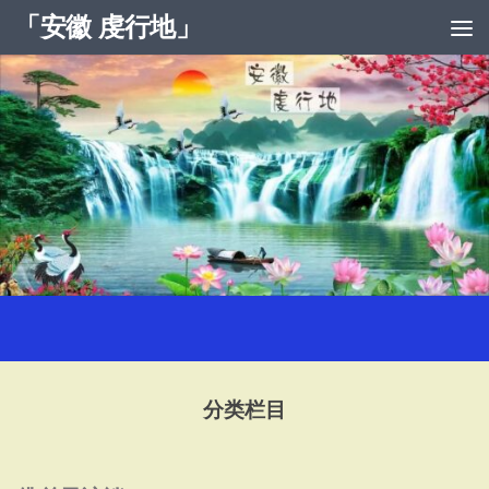
「安徽 虔行地」
跳至内容
分类栏目