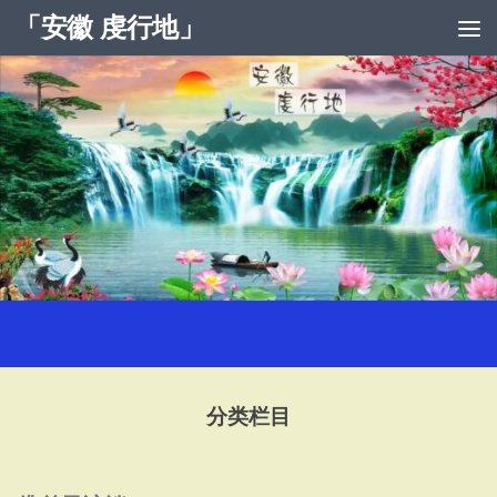
「安徽 虔行地」
跳至内容
分类栏目