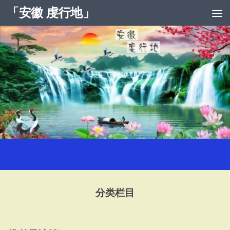
「安徽 虔行地」
跳至内容
分类栏目