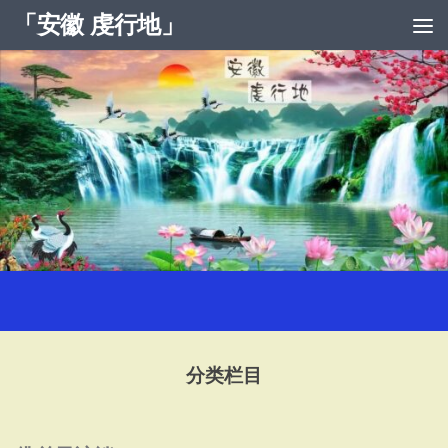
「安徽 虔行地」
跳至内容
分类栏目