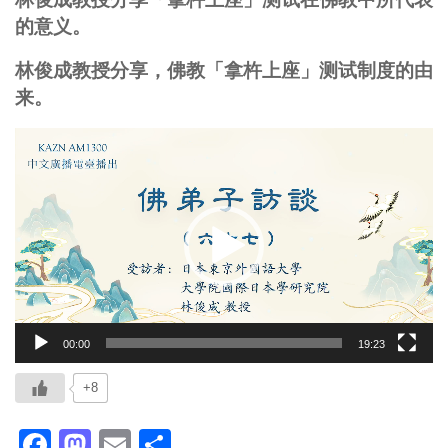
的意义。
林俊成教授分享，佛教「拿杵上座」测试制度的由
来。
视
频
播
放
器
00:00
19:23
+8
Facebook
Mastodon
Email
分