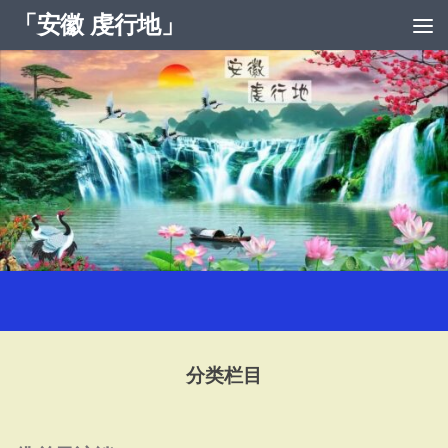
「安徽 虔行地」
跳至内容
分类栏目