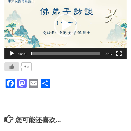
频
播
放
器
00:00
20:17
+5
Facebook
Mastodon
Email
分
享
您可能还喜欢...