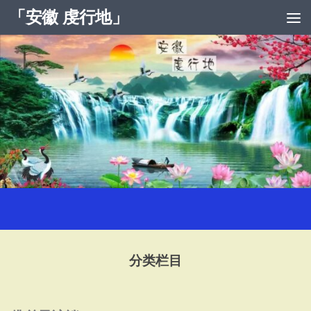
「安徽 虔行地」
跳至内容
分类栏目