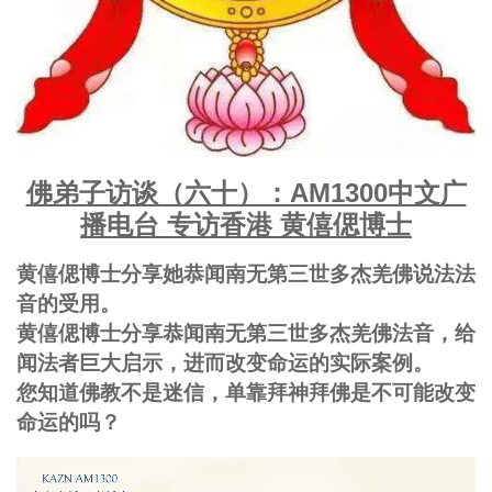
佛弟子访谈（六十）：AM1300中文广
播电台 专访香港 黄僖偲博士
黄僖偲博士分享她恭闻南无第三世多杰羌佛说法法
音的受用。
黄僖偲博士分享恭闻南无第三世多杰羌佛法音，给
闻法者巨大启示，进而改变命运的实际案例。
您知道佛教不是迷信，单靠拜神拜佛是不可能改变
命运的吗？
视