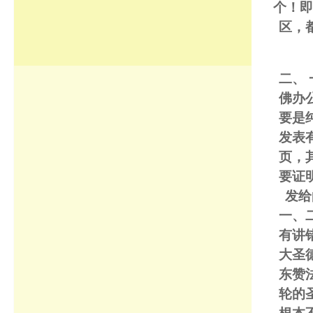
个！即
区，
二、 
佛办
要是
发表
页，
要证
发给
一、
有讲
大圣
东赞
轮的