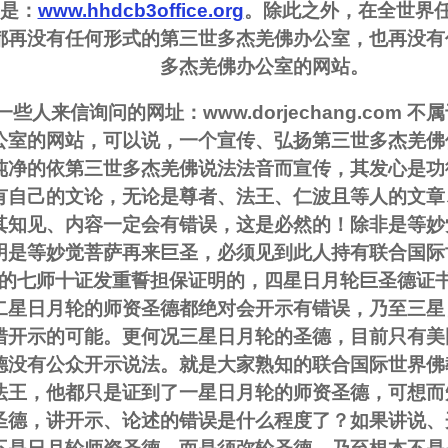
是：
www.hhdcb3office.org
。除此之外，在全世界
都再没有任何形式的第三世多杰羌佛办公室，也再没有
多杰羌佛办公室的网站。
一些人来信询问的网址：www.dorjechang.com 
公室的网站，可以说，一个宣传、弘扬第三世多杰羌佛
纯净的依第三世多杰羌佛说法法音而宣传，其发心是功
有自己的文论，无论是尊者、法王、仁波且等人的文章
其知见、内容一定会有错误，这是必然的！除非是等妙
明是等妙觉菩萨再来巨圣，必须见到此人持有联合国际
的七师十证发重誓担保证明的，四星日月轮巨圣德证
二星日月轮的师资圣德都绝对会开示有错误，乃至三星
错开示的可能。更何况三星日月轮的圣德，目前只有美
德没有公众开示说法。就是大家熟知的联合国际世界佛
法王，他都只是证到了一星日月轮的师资圣德，可想而
圣德，讲开示、论述的错误是什么程度了？如果讲说、