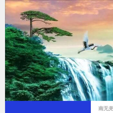
跳至内容
南无羌