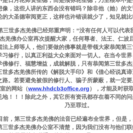
不是日月轮师资圣德，而是须弥轮圣德，乃至根本不是
想像，这些人讲的东西会没有错吗？除非他（她）的文
轮的大圣德审阅更正，这样也许错误就少了，知见就比
 第三世多杰羌佛已经郑重声明：“没有任何人可以代表
杰羌佛办公室再次提醒大家，任何尊者、法王、仁波
闻法上师等人，他们要做的佛事就是带领大家恭闻第三
学习修行，以真正利益大众来面对一切人。在当今世界
学佛修行、福慧增益，成就解脱，只有恭闻第三世多杰
三世多杰羌佛所传的《解脱大手印》和《借心经说真谛
之路。若要避免被假的修行人、骗子所蒙蔽，就一定要
室的网站（
www.hhdcb3office.org
），才能及时获
见地！！！除此之外，其它所有资讯都存在着不同的问
乃至罪过。
 目前，第三世多杰羌佛的法音已经遍布全世界，但是
第三世多杰羌佛办公室不清楚，因为我们没有与他们联