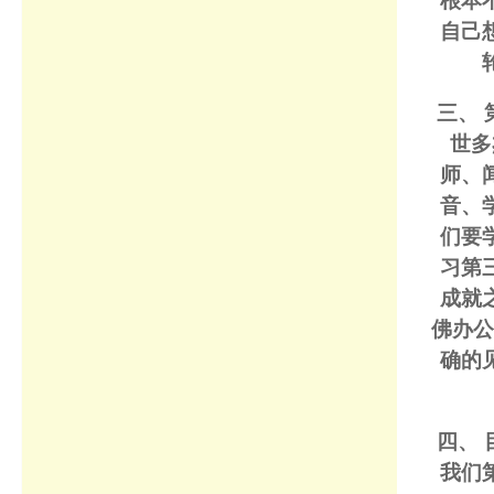
根本
自己
三、
世多
师、
音、
们要
习第
成就
佛办公
确的
四、
我们