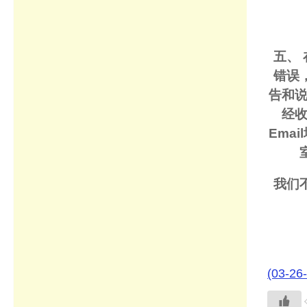
五、
错误
告和说
经收
Ema
我们
下
(03-26