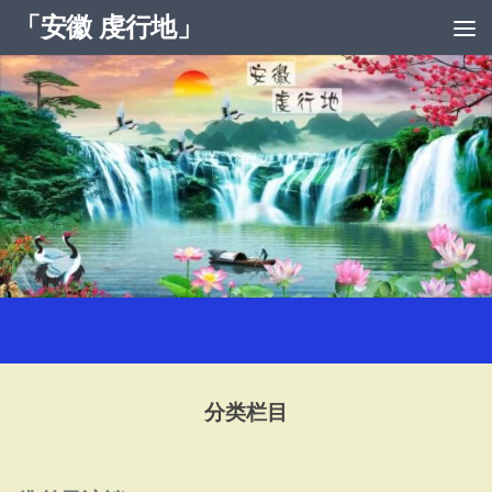
「安徽 虔行地」
跳至内容
分类栏目