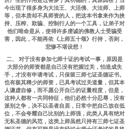
所产生的作用是过害多于其功德的，其原因在于当
今出现了很多身为大法王、大活佛、大法师、上师
等，但本质却不具师资的人，把这本书拿来作为挟
持、压榨、欺骗、控制行人的一个工具，让弟子对
他们唯命是从，使得许多虔诚的佛教人士受骗受
害，因此，不能再依《上师五十颂》行持，否则，
悲惨不堪设想！
二、 对于没有参加七师十证的考试一事，原因是
大部分的师资都是自己没有把握过关，怕造成失
手，才没有申请考试，只保留三师七证圣德证书。
也有极其稀少的师资，已具考试过关道量，但其本
人谦虚自修，而不愿公开自己的证量程度，但是，
这种人都有一共同特征，他们必然十分忍辱，没有
派别之争，决不以圣者自居，日常中把自己放在低
位，不会夸耀自己比别的上师强，此类人具有绝对
无私圣德的风范，这类上师虽然只持有三师七证圣