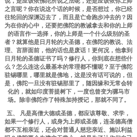
说，是应该依佛陀所说之法呢，还是应该依你上师
之言呢？你在说这个话的时候，是否想过，你已经
往轮回的深渊迈去了，而且是亡命跑步冲去的？因
为在你的心中，还要把佛陀的教诫拿去和你的上师
的语言作一选择，你的上师是一个什么级别的圣
者？就算他是日月轮的大圣德，在佛陀的教说、法
理、言辞面前，他的话也是废话！更何况，他拿到
日月轮的圣德证书了吗？修行人，你到底在想些什
么？怎么连这么最基本的常理都不懂呢？至于佛陀
驻锡哪里，哪里就是佛地，这是没有话可说的，但
是，佛陀一旦没有驻锡那里了，随因缘和无常会转
化的，就如印度菩提树下，一度也曾变为骡马市
场。除非佛陀作了特殊加持授记，那就不同了。
五、 凡是高僧大德或圣德，都应该尊敬、求学，
如果一个修行人，或身为上师或圣德，连圣德高僧
都不互相亲近，还会对普通人慈悲亲近、施以利益