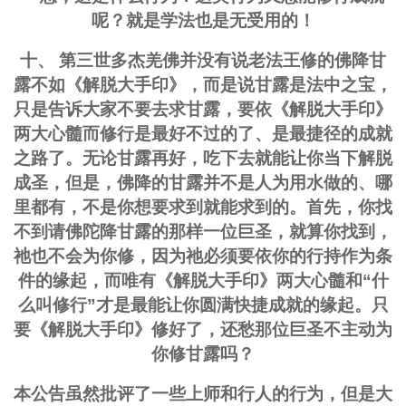
呢？就是学法也是无受用的！
十、 第三世多杰羌佛并没有说老法王修的佛降甘
露不如《解脱大手印》，而是说甘露是法中之宝，
只是告诉大家不要去求甘露，要依《解脱大手印》
两大心髓而修行是最好不过的了、是最捷径的成就
之路了。无论甘露再好，吃下去就能让你当下解脱
成圣，但是，佛降的甘露并不是人为用水做的、哪
里都有，不是你想要求到就能求到的。首先，你找
不到请佛陀降甘露的那样一位巨圣，就算你找到，
祂也不会为你修，因为祂必须要依你的行持作为条
件的缘起，而唯有《解脱大手印》两大心髓和“什
么叫修行”才是最能让你圆满快捷成就的缘起。只
要《解脱大手印》修好了，还愁那位巨圣不主动为
你修甘露吗？
本公告虽然批评了一些上师和行人的行为，但是大