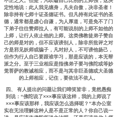
不正之人。但是，凡吹嘘自己比别的上师强，这决
定性地说：此人我见缠身，凡夫自傲，决非圣者！
除非持有七师十证圣德证书。但凡持有此证书的圣
德，通常都是虚心自谦，为人厚道，可是免不了门
下弟子往往赞师拉人，有可能说别的上师不如他的
上师，让行人依止他的上师。这类佛教徒弟子赞自
己的师是对的，但不应该谤别人，除非所批评之对
方是邪见妖师或骗子，凡对好人，不可谤他扬己，
但作为行人自己要跟谁学习，那是应该的，本无帮
派之分。至于三业相应是指佛弟子要与佛陀或等妙
觉菩萨的教诫相应，而不是与其非巨圣德或大圣德
的上师相应，记住，要依法不依人。
四、 有人提出的问题让我们啼笑皆非，竟然愚痴
到说：“佛陀说了×××事应该这样，我的上师说了
×××事应该那样，我应该怎么选择呢？”本办公室
实在无法理解这种人是不是正常的人？你自己说一