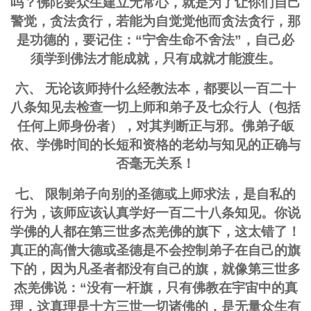
吗？佛陀要众生建立无常心，就是为了让你们自己
警觉，贪法贪行，若能为自觉觉他而贪法贪行，那
是功德的，要记住：“宁舍生命不舍法”，自己必
须学到佛法才能成就，只有成就才能渡生。
六、 无论该师持什么经教法本，都要以一百二十
八条知见去检查一切上师和弟子及七众行人（包括
任何上师身份者），对其判断正与邪。佛弟子皈
依、学佛时间的长短和资格的老幼与知见的正确与
否毫无关系！
七、 限制弟子向别的圣德或上师求法，是自私的
行为，该师应该认真学好一百二十八条知见。你说
学佛的人都在第三世多杰羌佛的旗下，这太错了！
真正的高僧大德或圣德是不会控制弟子在自己的旗
下的，因为凡圣者都没有自己的旗，就像第三世多
杰羌佛说：“没有一杆旗，只有佛教在宇宙中的真
理，这真理是十方三世一切诸佛的，是无量众生有