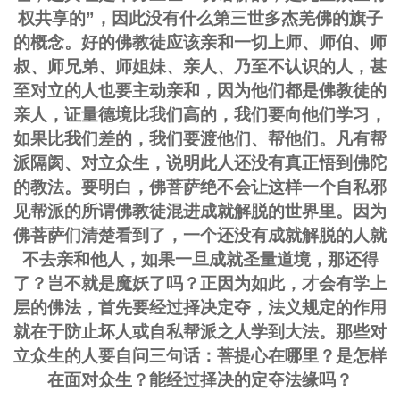
权共享的”，因此没有什么第三世多杰羌佛的旗子
的概念。好的佛教徒应该亲和一切上师、师伯、师
叔、师兄弟、师姐妹、亲人、乃至不认识的人，甚
至对立的人也要主动亲和，因为他们都是佛教徒的
亲人，证量德境比我们高的，我们要向他们学习，
如果比我们差的，我们要渡他们、帮他们。凡有帮
派隔阂、对立众生，说明此人还没有真正悟到佛陀
的教法。要明白，佛菩萨绝不会让这样一个自私邪
见帮派的所谓佛教徒混进成就解脱的世界里。因为
佛菩萨们清楚看到了，一个还没有成就解脱的人就
不去亲和他人，如果一旦成就圣量道境，那还得
了？岂不就是魔妖了吗？正因为如此，才会有学上
层的佛法，首先要经过择决定夺，法义规定的作用
就在于防止坏人或自私帮派之人学到大法。那些对
立众生的人要自问三句话：菩提心在哪里？是怎样
在面对众生？能经过择决的定夺法缘吗？