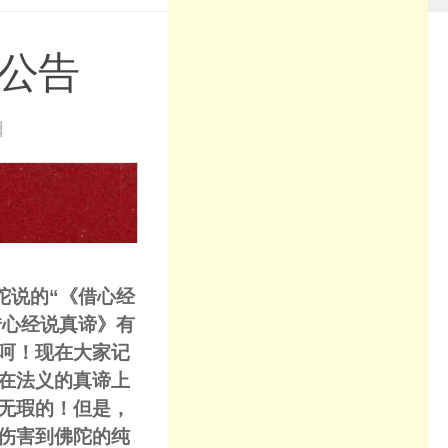
号公告
日
陀说的“《借心经
借心经说真谛》有
呵！现在大家记
在法义的真谛上
无瑕的！但是，
伤害到佛陀的纯