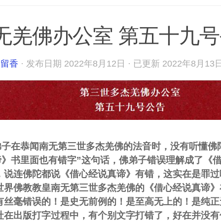
无羌佛办公室 第五十九
宇留香
· 发布日期
2022年8月12日
· 已更新
2022年8月13
弟子在恭闻南无第三世多杰羌佛的法音时，没有听懂佛
谛》书里面也有错字”这句话，佛弟子错误理解成了《
，说连佛陀都说《借心经说真谛》有错，这实在是罪过
世界佛教教皇南无第三世多杰羌佛的《借心经说真谛》
有丝毫错误的！是史无前例的！是至高无上的！是纯正
社在出版打字过程中，有个别文字打错了，好在并没有