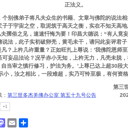
正法义。
，个别佛弟子将凡夫众生的书籍、文章与佛陀的说法相
尺子于宇宙之空，取泥筑于高天之衡，实在不知天高地
凡夫孺俗之见，速速忏悔为要！印昌大德说：“有人竟
佛说法，此子实初破卵壳，黄毛未干，请问此妄评君子
是凡？上杵几许重量？正如旺扎上尊说：’我佛陀恩师
圣可妄品法论？况乎赤小无知，上杵无力，凡壳未脱，
，自当审之慎行修习，护法为务。’上尊已达上超30段
示小，汝之相比，一段难超，实乃可怜至极，有何资格
第三
20
：
第三世多杰羌佛办公室 第五十九号公告
+1
acebook
Mastodon
Email
分