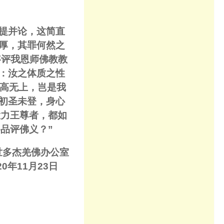
提并论，这简直
厚，其罪何然之
妄评我恩师佛教教
：汝之体质之性
至高无上，岂是我
初圣未登，身心
大力王尊者，都如
品评佛义？”
世多杰羌佛办公室
20年11月23日