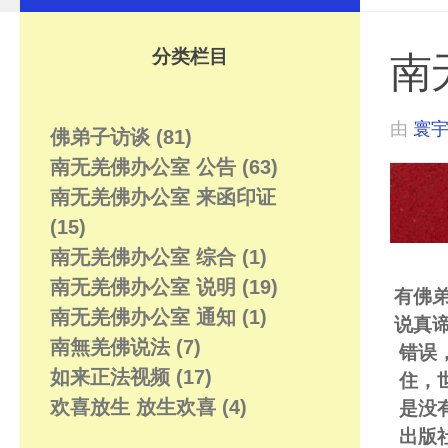
分类栏目
南
由
寰
佛弟子访谈
(81)
南无羌佛办公室 公告
(63)
南无羌佛办公室 来函印证
(15)
南无羌佛办公室 综合
(1)
南无羌佛办公室 说明
(19)
有佛
南无羌佛办公室 通知
(1)
说真
南無羌佛说法
(7)
错误
如来正法视频
(17)
住，
欢喜放生 放生欢喜
(4)
是没
出版