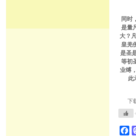
同时
是量
大？
皇羌
是圣
等初
业缚
此
下载
F