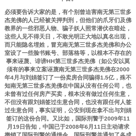
必须要告诉大家的是，有个别曾迫害南无第三世多
杰羌佛的人已经被关押判刑，但他们的爪牙们及佛
教界的一些邪恶人物、骗子妖人照常潜伏在暗处，
这些人见不得天日，不敢光明正大地以真名出现，
而只能隐名埋姓，冒充南无第三世多杰羌佛和办公
室设了一些脸书账号、部落格等，以根本不存在的
事来诬蔑、诽谤HH第三世多杰羌佛（如公安以莫
须有的事来立案诬蔑南无第三世多杰羌佛在2000
年4月与刘娟签订了一份卖房合同骗得1.5亿，殊不
知南无第三世多杰羌佛在中国从没有任何公司，也
未曾有过任何房产买卖，根本没有做过任何生意，
不但没有跟刘娟签过生意合同，也没有跟任何人签
过生意合同，事实证明，公安到现在拿不出与刘娟
签订的这份合同。又比如，国际刑警于2009年11
月19日告知，中国已于2008年6月11日主动请求
撤销了国际刑警的通缉令，国际刑警并通知了各成