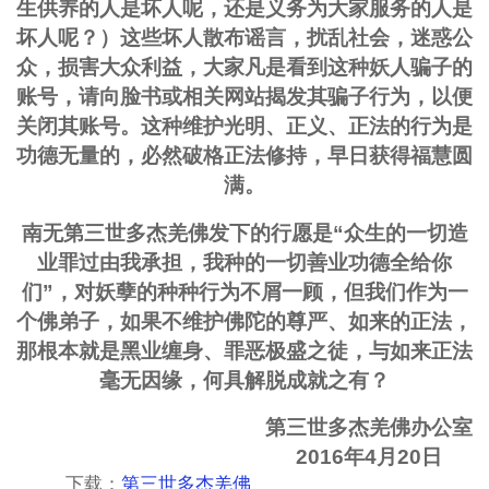
生供养的人是坏人呢，还是义务为大家服务的人是
坏人呢？）这些坏人散布谣言，扰乱社会，迷惑公
众，损害大众利益，大家凡是看到这种妖人骗子的
账号，请向脸书或相关网站揭发其骗子行为，以便
关闭其账号。这种维护光明、正义、正法的行为是
功德无量的，必然破格正法修持，早日获得福慧圆
满。
南无第三世多杰羌佛发下的行愿是“众生的一切造
业罪过由我承担，我种的一切善业功德全给你
们”，对妖孽的种种行为不屑一顾，但我们作为一
个佛弟子，如果不维护佛陀的尊严、如来的正法，
那根本就是黑业缠身、罪恶极盛之徒，与如来正法
毫无因缘，何具解脱成就之有？
第三世多杰羌佛办公室
2016年4月20日
下载：
第三世多杰羌佛