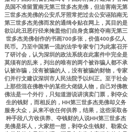
员国不准留置南无第三世多杰羌佛，但迫害南无第
三世多杰羌佛的公安爪牙照常把过去公安诬陷南无
第三世多杰羌佛而发的通缉令贴在网上，其目的是
欲以此丑恶行径来掩盖他们自身贪腐抢夺南无第三
世多杰羌佛创作的书画700多张，价值400多亿人
民币。乃至中国第一流的法学专家专门为此案召开
了研讨会，认为深圳的政法系统在此案件中完全是
莫须有的乱来，列出的唯有的两个被诈骗人都不承
认被诈骗，没有被骗的人，没有被骗的财物，专家
们并行文建议深圳市人民法院予以纠正。至于社会
上那些混在佛教中的某些大佬级人物，自己对佛教
佛法是一个外行，只知道游说讲演卖门票，剥夺众
生的钱财，而相反的，HH第三世多杰羌佛却义务
服务大众，从来不收任何供养，结果，这些采取各
种手段八方收供养、夺钱财的人说HH第三世多杰
羌佛是坏人，大家想一想，剥夺众生钱财、勒索众