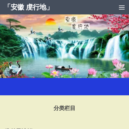
「安徽 虔行地」
跳至内容
分类栏目