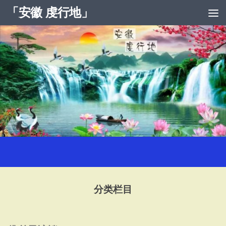
「安徽 虔行地」
跳至内容
分类栏目