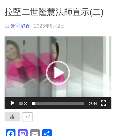
拉堅二世隆慧法師宣示(二)
由
寰宇留香
·
2023年6月2日
视
频
播
放
器
00:00
07:44
+2
Facebook
Mastodon
Email
分