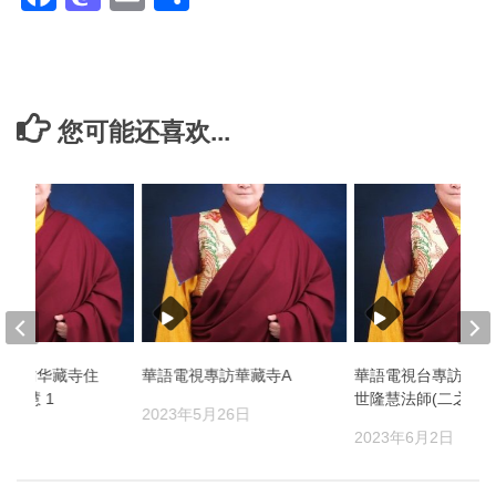
享
您可能还喜欢...
台专访华藏寺住
華語電視專訪華藏寺A
華語電視台專訪：拉
世隆慧 1
世隆慧法師(二之二)
2023年5月26日
月2日
2023年6月2日