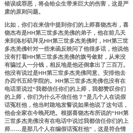
错误或罪恶，将会给众生带来巨大的伤害，这是严
肃的原则问题。
比如，你们在来信中提到你们的上师喜饶杰布，喜
饶杰布是HH第三世多杰羌佛的弟子，他在前几天
来到洛杉矶拜见HH第三世多杰羌佛时，HH第三世
多杰羌佛针对一些来函反映问了他很多话，他说他
没有打着HH第三世多杰羌佛的旗号敛财，从来没
有骗过人一分钱，相反地是他还倒拿出了三百万。
他没有说过是HH第三世多杰羌佛同意、安排他去
办四书五经学院的。HH第三世多杰羌佛也没有在
电话里说过“我都信任你们的上师，我都赞叹你们
的上师，你们为什么不信任他？”是几个人在说假
话冤枉他，他当时跪地发誓说如果他说了这句话，
他会全家在今晚死绝。根据喜饶杰布所说的“HH第
三世多杰羌佛没有在电话中说过我都信任你们的上
师……是那几个人在编假话冤枉他”，这是符合情