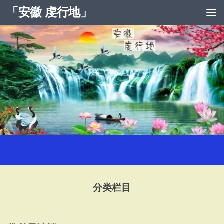
「安徽 虔行地」
跳至内容
分类栏目