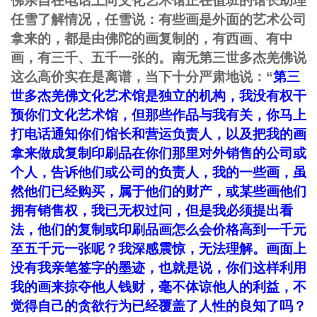
佛亲自在电话上向文化艺术馆正在值班的馆长助理
任雪了解情况，任雪说：有些画是外面的艺术公司
拿来的，都是由佛陀的画复制的，有西画、有中
画，有三千、五千一张的。南无第三世多杰羌佛说
这么高价实在是离谱，当下十分严肃地说：“
第三
世多杰羌佛文化艺术馆是独立的机构，我没有权干
预你们文化艺术馆，但那些作品与我有关，你马上
打电话通知你们馆长和营运负责人，以及把我的画
拿来做成复制印刷品在你们那里对外销售的公司或
个人，告诉他们或公司的负责人，我的一些画，虽
然他们已经购买，属于他们的财产，或某些画他们
拥有销售权，我已无权过问，但是我必须提出看
法，他们的复制或印刷品画怎么会价格高到一千元
至五千元一张呢？我深感震惊，无法理解。画面上
没有我亲笔签字的墨迹，也就是说，你们这样利用
我的画来掠夺他人钱财，毫不体谅他人的利益，不
觉得自己的贪欲行为已经覆盖了人性的良知了吗？