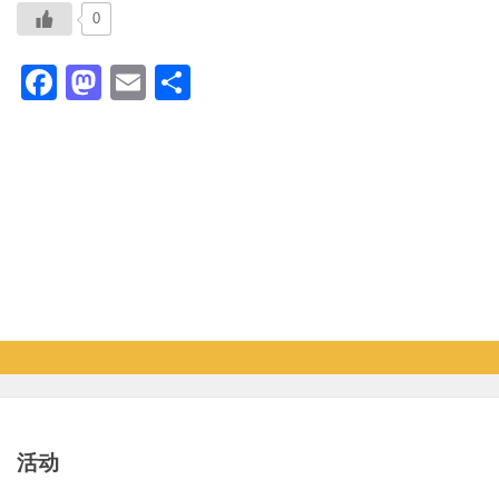
0
Facebook
Mastodon
Email
分
享
活动