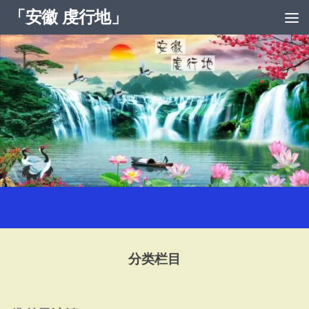
「安徽 虔行地」
跳至内容
分类栏目