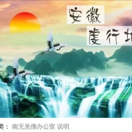
类：
南无羌佛办公室 说明