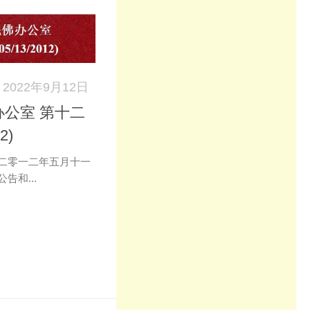
2022年9月12日
公室 第十二
2)
二零一二年五月十一
告和...
k
don
il
分
享