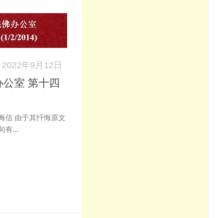
2022年9月12日
公室 第十四
悔信 由于其忏悔原文
...
k
don
il
分
享