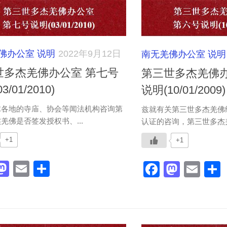
佛办公室 说明
2022年9月12日
南无羌佛办公室 说明
世多杰羌佛办公室 第七号
第三世多杰羌佛
3/01/2010)
说明(10/01/2009)
球各地的寺庙、协会等闻法机构咨询第
兹就有关第三世多杰羌佛
羌佛是否签发授权书、...
认证的咨询，第三世多杰羌
+1
+1
acebook
Mastodon
Email
分
Faceboo
Masto
Ema
享