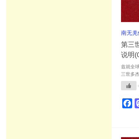
南无羌
第三
说明(0
兹就全
三世多杰
F