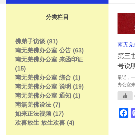
分类栏目
佛弟子访谈
(81)
南无羌
南无羌佛办公室 公告
(63)
第三
南无羌佛办公室 来函印证
号说明(
(15)
南无羌佛办公室 综合
(1)
最近，
办公室来
南无羌佛办公室 说明
(19)
南无羌佛办公室 通知
(1)
南無羌佛说法
(7)
F
如来正法视频
(17)
欢喜放生 放生欢喜
(4)