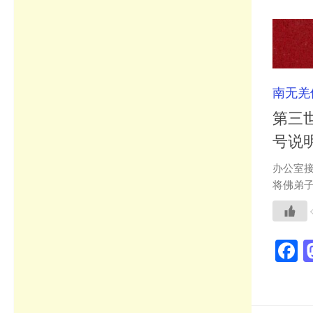
南无羌
第三
号说明(
办公室
将佛弟子
F