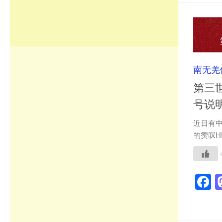
南无羌
第三
号说明(
近日有
的赞叹H
F