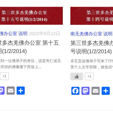
佛办公室 说明
2022年9月12日
南无羌佛办公室 说明
世多杰羌佛办公室 第十五
第三世多杰羌佛办
1/2/2014)
号说明(1/2/2014)
接到一位佛弟子的来信，说是有仁波且
卓瓦贡波佛弟子写来了忏
所供的佛像撤下而放上...
受个人文学所限，难免语句有
+1
+1
acebook
Mastodon
Email
分
Faceboo
Masto
Ema
享