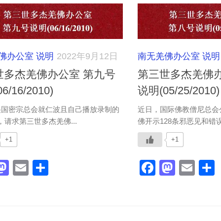
佛办公室 说明
2022年9月12日
南无羌佛办公室 说明
世多杰羌佛办公室 第九号
第三世多杰羌佛办
6/16/2010)
说明(05/25/2010)
美国密宗总会就仁波且自己播放录制的
近日，国际佛教僧尼总会
，请求第三世多杰羌佛...
佛开示128条邪恶见和错误知
+1
+1
acebook
Mastodon
Email
分
Faceboo
Masto
Ema
享