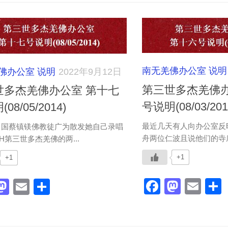
南无羌佛办公室 说明
佛办公室 说明
2022年9月12日
第三世多杰羌佛办
世多杰羌佛办公室 第十七
号说明(08/03/201
08/05/2014)
最近几天有人向办公室反
中国蔡镇镁佛教徒广为散发她自己录唱
舟两位仁波且说他们的寺庙
H第三世多杰羌佛的两...
+1
+1
Faceboo
Masto
Ema
acebook
Mastodon
Email
分
享