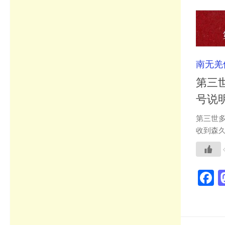
南无羌
第三
号说明(
第三世
收到森久
F