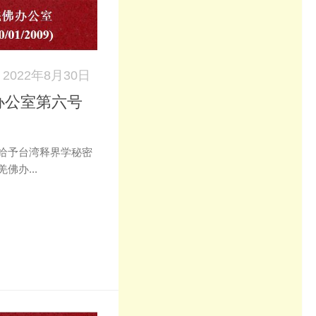
2022年8月30日
办公室第六号
给予台湾释界学秘密
佛办...
k
don
il
分
享