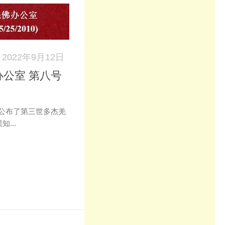
2022年9月12日
公室 第八号
公布了第三世多杰羌
...
k
don
il
分
享