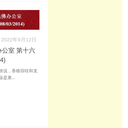
2022年9月12日
公室 第十六
4)
映说，香格琼哇和龙
是禀...
k
don
il
分
享